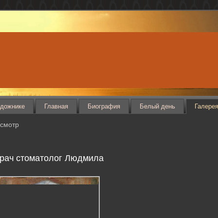
дожнике
Главная
Биография
Белый день
Галере
смотр
рач стоматолог Людмила