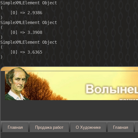
SimpleXMLElement Object

(

    [0] => 2.9386

)

SimpleXMLElement Object

(

    [0] => 3.3908

)

SimpleXMLElement Object

(

    [0] => 3.6365

Главная
Продажа работ
О Художнике
Главная