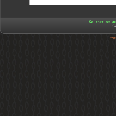
Контактная 
C
Web 